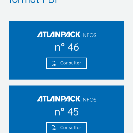
Manifestations
Formations
Stages/Emplois
n° 46
Liens utiles
Consulter
n° 45
Consulter