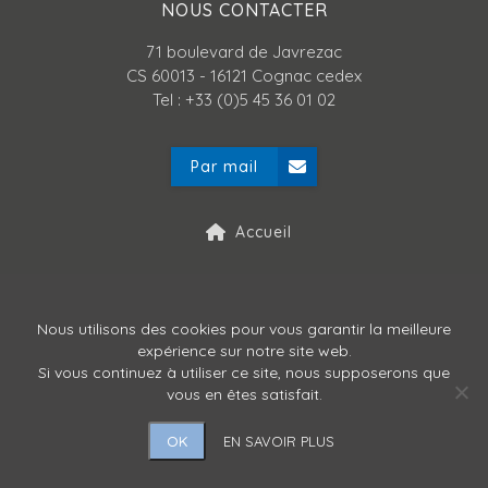
NOUS CONTACTER
71 boulevard de Javrezac
CS 60013 - 16121 Cognac cedex
Tel : +33 (0)5 45 36 01 02
Par mail
Accueil
Mentions légales
Nous utilisons des cookies pour vous garantir la meilleure
expérience sur notre site web.
Politique de confidentialité
Si vous continuez à utiliser ce site, nous supposerons que
vous en êtes satisfait.
OK
EN SAVOIR PLUS
Copyright © ATLANPACK