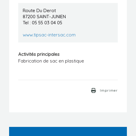
Manifestations
Route Du Derot
87200
SAINT-JUNIEN
Formations
Tel : 05 55 03 04 05
Stages/Emplois
www.tipsac-intersac.com
Liens utiles
Activités principales
Fabrication de sac en plastique
Imprimer