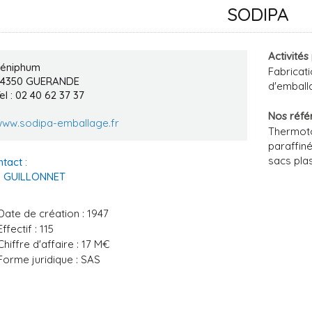
SODIPA
Activités
éniphum
Fabric
44350
GUERANDE
d'emball
el : 02 40 62 37 37
Nos réfé
ww.sodipa-emballage.fr
Thermoto
paraffin
sacs pla
tact :
. GUILLONNET
Date de création : 1947
Effectif : 115
Chiffre d'affaire : 17 M€
Forme juridique : SAS