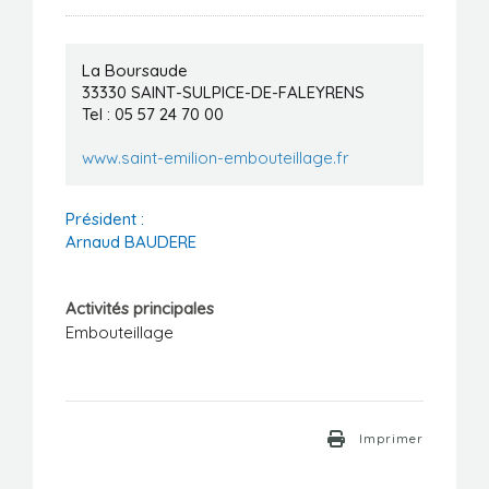
Manifestations
Formations
La Boursaude
33330
SAINT-SULPICE-DE-FALEYRENS
Tel : 05 57 24 70 00
Stages/Emplois
www.saint-emilion-embouteillage.fr
Liens utiles
Président :
Arnaud BAUDERE
Activités principales
Embouteillage
Imprimer