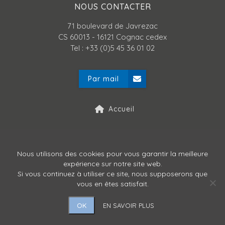
NOUS CONTACTER
71 boulevard de Javrezac
CS 60013 - 16121 Cognac cedex
Tel : +33 (0)5 45 36 01 02
Par mail
Accueil
Mentions légales
Nous utilisons des cookies pour vous garantir la meilleure
expérience sur notre site web.
Politique de confidentialité
Si vous continuez à utiliser ce site, nous supposerons que
vous en êtes satisfait.
OK
EN SAVOIR PLUS
Copyright © ATLANPACK