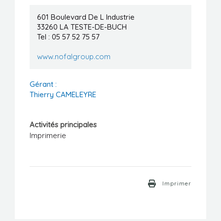
Manifestations
601 Boulevard De L Industrie
33260
LA TESTE-DE-BUCH
Formations
Tel : 05 57 52 75 57
Stages/Emplois
www.nofalgroup.com
Liens utiles
Gérant :
Thierry CAMELEYRE
Activités principales
Imprimerie
Imprimer