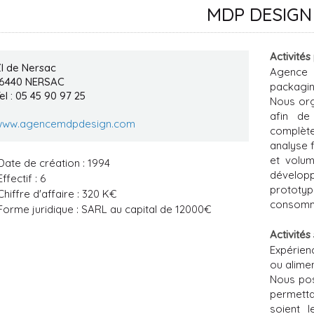
MDP DESIGN
Activités
I de Nersac
Agence 
16440
NERSAC
packagin
el : 05 45 90 97 25
Nous org
afin de
www.agencemdpdesign.com
complèt
analyse f
et volum
Date de création : 1994
dévelo
Effectif : 6
prototyp
Chiffre d'affaire : 320 K€
consomm
Forme juridique : SARL au capital de 12000€
Activités
Expérie
ou alimen
Nous po
permetta
soient 