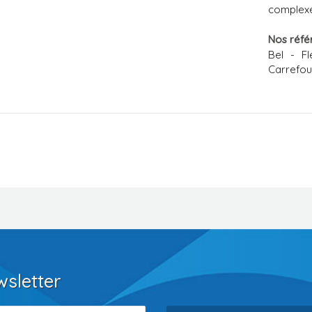
complex
Nos réfé
Bel - F
Carrefour
wsletter