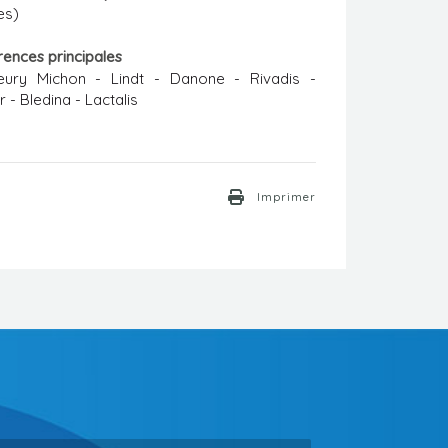
es)
rences principales
leury Michon - Lindt - Danone - Rivadis -
 - Bledina - Lactalis
Imprimer