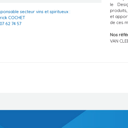
le Desi
produits,
ponsable secteur vins et spiritueux :
et appor
trick COCHET
de ces m
07 62 74 57
Nos réfé
VAN CLEE