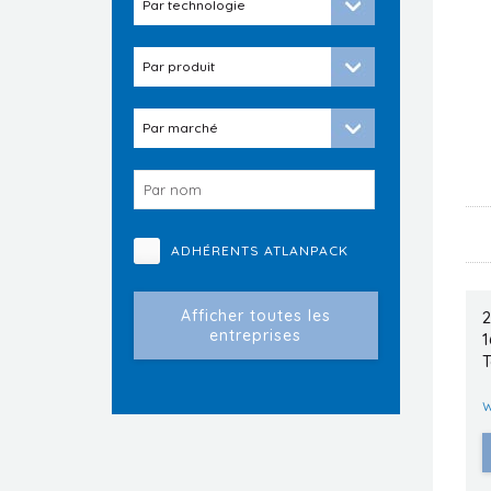
ADHÉRENTS ATLANPACK
2
T
w