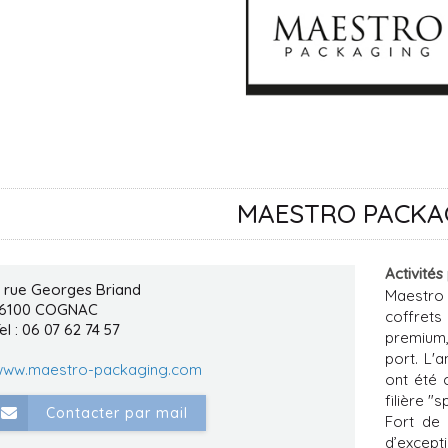
MAESTRO PACKA
Activités
 rue Georges Briand
Maestro
16100
COGNAC
coffret
el : 06 07 62 74 57
premium,
port. L'
ww.maestro-packaging.com
ont été 
filière "s
Contacter par mail
Fort de
d’except