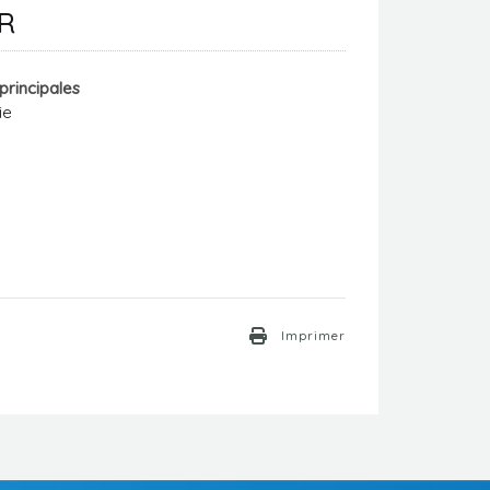
UR
 principales
ie
Imprimer