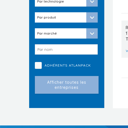
R
1
T
w
ADHÉRENTS ATLANPACK