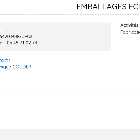
EMBALLAGES EC
Activités
I
Fabricat
16420
BRIGUEUIL
el : 05 45 71 02 73
ant :
nique COUDER