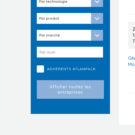
Z
T
Gér
Mo
ADHÉRENTS ATLANPACK