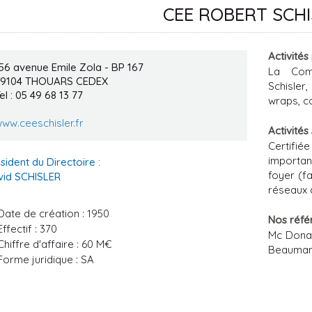
CEE ROBERT SCH
Activités
56 avenue Emile Zola - BP 167
La Com
79104
THOUARS CEDEX
Schisler
el : 05 49 68 13 77
wraps, co
ww.ceeschisler.fr
Activités
Certifié
importan
sident du Directoire :
foyer (fa
vid SCHISLER
réseaux 
Date de création : 1950
Nos réfé
Effectif : 370
Mc Donal
Chiffre d'affaire : 60 M€
Beauman
Forme juridique : SA