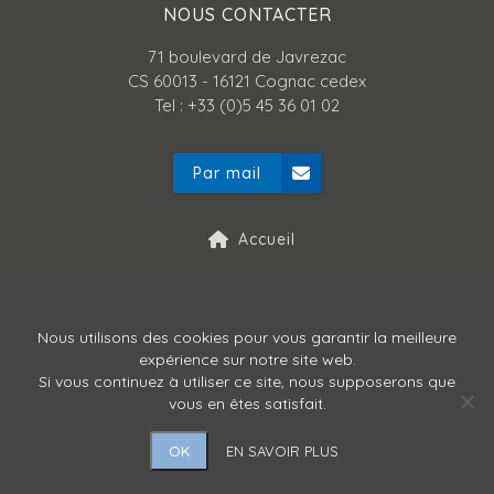
NOUS CONTACTER
71 boulevard de Javrezac
CS 60013 - 16121 Cognac cedex
Tel : +33 (0)5 45 36 01 02
Par mail
Accueil
Mentions légales
Nous utilisons des cookies pour vous garantir la meilleure
expérience sur notre site web.
Politique de confidentialité
Si vous continuez à utiliser ce site, nous supposerons que
vous en êtes satisfait.
OK
EN SAVOIR PLUS
Copyright © ATLANPACK