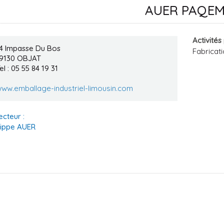
AUER PAQE
Activités
4 Impasse Du Bos
Fabricat
9130
OBJAT
el : 05 55 84 19 31
ww.emballage-industriel-limousin.com
ecteur :
lippe AUER