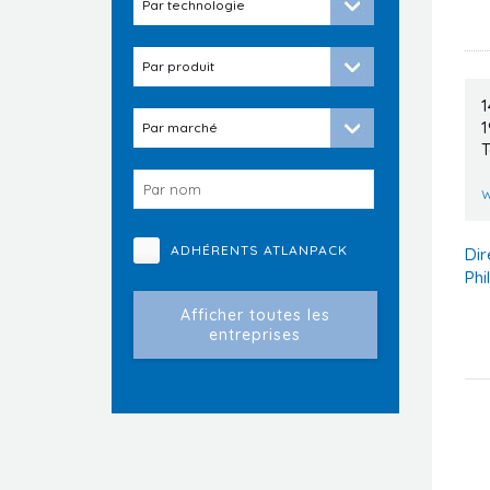
1
1
T
w
ADHÉRENTS ATLANPACK
Dir
Phi