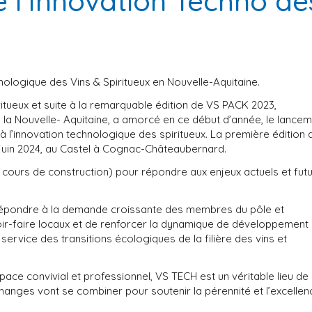
 l’Innovation Techno de
ologique des Vins & Spiritueux en Nouvelle-Aquitaine.
iritueux et suite à la remarquable édition de VS PACK 2023,
 la Nouvelle- Aquitaine, a amorcé en ce début d’année, le lance
 l’innovation technologique des spiritueux. La première édition 
3 juin 2024, au Castel à Cognac-Châteaubernard.
ours de construction) pour répondre aux enjeux actuels et fut
 Répondre à la demande croissante des membres du pôle et
avoir-faire locaux et de renforcer la dynamique de développement
u service des transitions écologiques de la filière des vins et
pace convivial et professionnel, VS TECH est un véritable lieu de
anges vont se combiner pour soutenir la pérennité et l’excellen