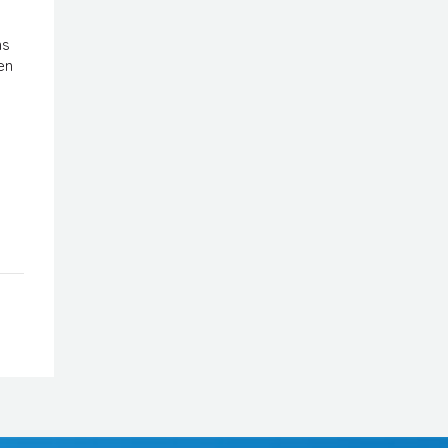
ns
en