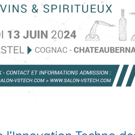
pack, partenaire du
er Spirits Valley Show