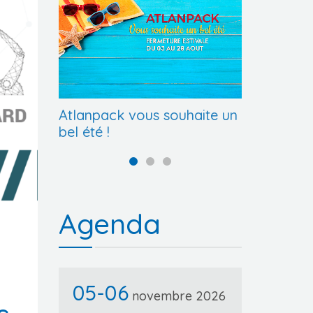
VINIPACK 2026
Atlanpack vous souhaite un
Atlanpa
bel été !
premier
Agenda
05-06
novembre 2026