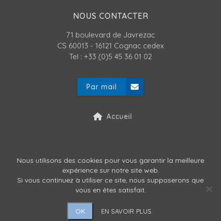
NOUS CONTACTER
71 boulevard de Javrezac
CS 60013 - 16121 Cognac cedex
Tel : +33 (0)5 45 36 01 02
Par mail
Accueil
Mentions légales
Nous utilisons des cookies pour vous garantir la meilleure
expérience sur notre site web.
Politique de confidentialité
Si vous continuez à utiliser ce site, nous supposerons que
vous en êtes satisfait.
OK
EN SAVOIR PLUS