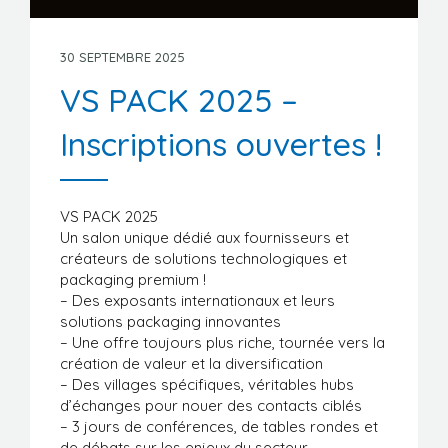
Manifestations
Formations
30 SEPTEMBRE 2025
VS PACK 2025 –
Stages/Emplois
Inscriptions ouvertes !
Liens utiles
VS PACK 2025
Un salon unique dédié aux fournisseurs et
créateurs de solutions technologiques et
packaging premium !
– Des exposants internationaux et leurs
solutions packaging innovantes
– Une offre toujours plus riche, tournée vers la
création de valeur et la diversification
– Des villages spécifiques, véritables hubs
d’échanges pour nouer des contacts ciblés
– 3 jours de conférences, de tables rondes et
de débats sur les enjeux du secteur